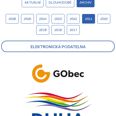
AKTUÁLNÍ
DLOUHODOBÉ
ARCHIV
2026
2025
2024
2023
2022
2021
2020
2019
2018
2017
ELEKTRONICKÁ PODATELNA