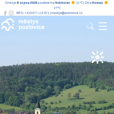
Dnes je
8. srpna 2026
a svátek má
Soběslav
21°C | Zítra
Roman
27°C
INFO: +420 577 113 071 | mestys@pozlovice.cz
Pozlovice