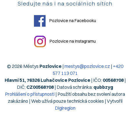
Sledujte nás i na sociálních sítích
Pozlovice na Facebooku
Pozlovice na Instagramu
© 2026 Městys
Pozlovice
|
mestys@pozlovice.cz
|
+420
577 113 071
Hlavní 51, 76326 Luhačovice Pozlovice
| IČO:
00568708
|
DIČ:
CZ00568708
| Datová schránka:
qubbzyg
Prohlášení o přístupnosti
| Použití obsahu bez svolení autora
zakázáno | Web užívá pouze technická cookies | Vytvořil
Digiregion