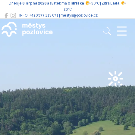
Dnes je
6. srpna 2026
a svátek má
Oldřiška
30°C | Zítra
Lada
26°C
INFO: +420 577 113 071 | mestys@pozlovice.cz
Pozlovice