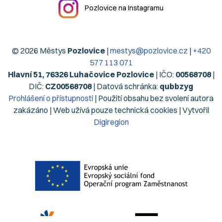
Pozlovice na Instagramu
© 2026 Městys
Pozlovice
|
mestys@pozlovice.cz
|
+420
577 113 071
Hlavní 51, 76326 Luhačovice Pozlovice
| IČO:
00568708
|
DIČ:
CZ00568708
| Datová schránka:
qubbzyg
Prohlášení o přístupnosti
| Použití obsahu bez svolení autora
zakázáno | Web užívá pouze technická cookies | Vytvořil
Digiregion