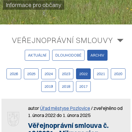
Informace pro občany
VEŘEJNOPRÁVNÍ SMLOUVY
AKTUÁLNÍ
DLOUHODOBÉ
ARCHIV
2026
2025
2024
2023
2022
2021
2020
2019
2018
2017
autor
Úřad městyse Pozlovice
/ zveřejněno od
1. února 2022 do 1. února 2025
Věřejnoprávní smlouva č.