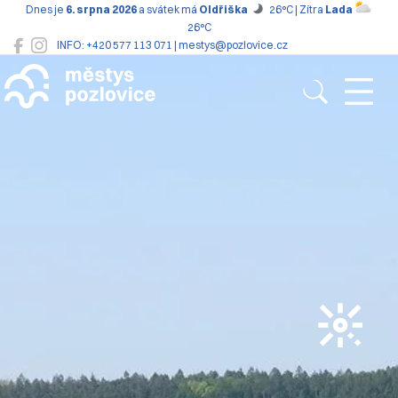
Dnes je
6. srpna 2026
a svátek má
Oldřiška
26°C | Zítra
Lada
26°C
INFO: +420 577 113 071 | mestys@pozlovice.cz
Pozlovice