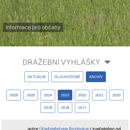
Informace pro občany
DRAŽEBNÍ VYHLÁŠKY
AKTUÁLNÍ
DLOUHODOBÉ
ARCHIV
2026
2025
2024
2023
2022
2021
2020
2019
2018
2017
autor
Úřad městyse Pozlovice
/ zveřejněno od