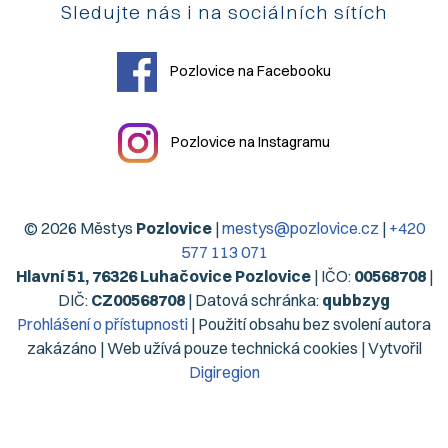
Sledujte nás i na sociálních sítích
Pozlovice na Facebooku
Pozlovice na Instagramu
© 2026 Městys
Pozlovice
|
mestys@pozlovice.cz
|
+420
577 113 071
Hlavní 51, 76326 Luhačovice Pozlovice
| IČO:
00568708
|
DIČ:
CZ00568708
| Datová schránka:
qubbzyg
Prohlášení o přístupnosti
| Použití obsahu bez svolení autora
zakázáno | Web užívá pouze technická cookies | Vytvořil
Digiregion