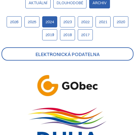
AKTUÁLNÍ
DLOUHODOBÉ
ARCHIV
2026
2025
2024
2023
2022
2021
2020
2019
2018
2017
ELEKTRONICKÁ PODATELNA