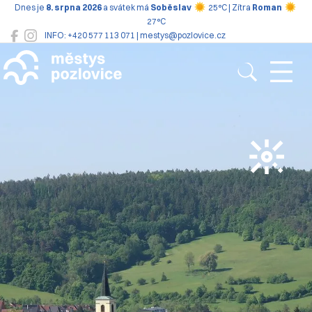
Dnes je
8. srpna 2026
a svátek má
Soběslav
25°C | Zítra
Roman
27°C
INFO: +420 577 113 071 | mestys@pozlovice.cz
Pozlovice