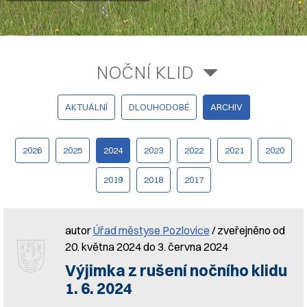
NOČNÍ KLID
AKTUÁLNÍ
DLOUHODOBÉ
ARCHIV
2026
2025
2024
2023
2022
2021
2020
2019
2018
2017
autor
Úřad městyse Pozlovice
/ zveřejněno od
20. května 2024 do 3. června 2024
Výjimka z rušení nočního klidu
1. 6. 2024