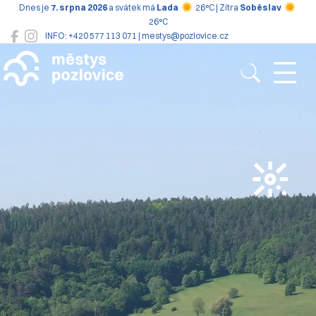
Dnes je
7. srpna 2026
a svátek má
Lada
26°C | Zítra
Soběslav
26°C
INFO: +420 577 113 071 | mestys@pozlovice.cz
Pozlovice