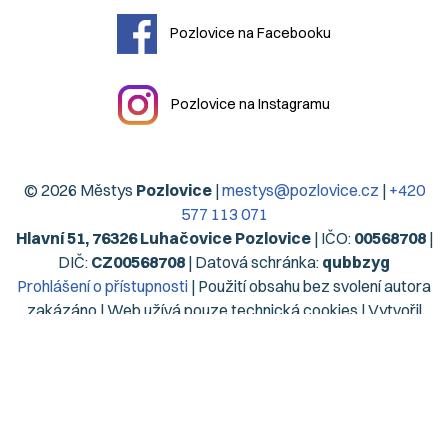
Pozlovice na Facebooku
Pozlovice na Instagramu
© 2026 Městys
Pozlovice
|
mestys@pozlovice.cz
|
+420
577 113 071
Hlavní 51, 76326 Luhačovice Pozlovice
| IČO:
00568708
|
DIČ:
CZ00568708
| Datová schránka:
qubbzyg
Prohlášení o přístupnosti
| Použití obsahu bez svolení autora
zakázáno | Web užívá pouze technická cookies | Vytvořil
Digiregion