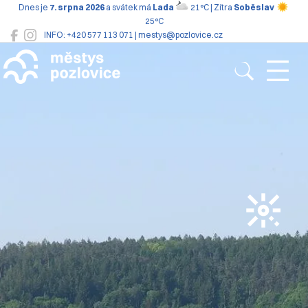
Dnes je
7. srpna 2026
a svátek má
Lada
21°C | Zítra
Soběslav
25°C
INFO: +420 577 113 071 | mestys@pozlovice.cz
Pozlovice