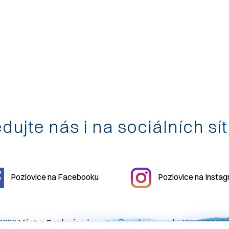
dujte nás i na sociálních sí
Pozlovice na Facebooku
Pozlovice na Insta
2026 Městys
Pozlovice
|
mestys@pozlovice.cz
|
+420 577 113 