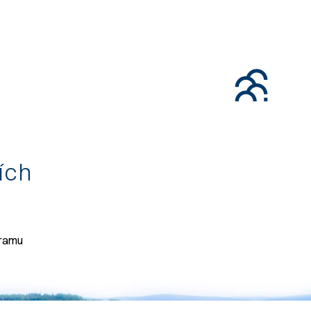
tích
gramu
071