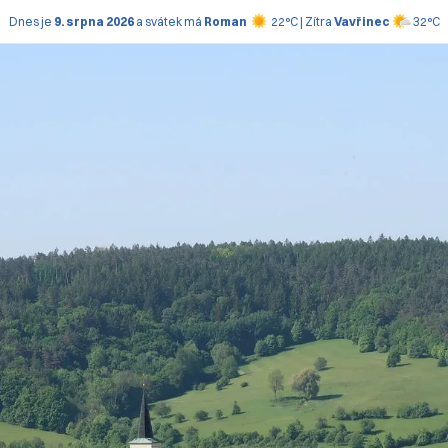
Dnes je
9. srpna 2026
a svátek má
Roman
22°C | Zítra
Vavřinec
32°C