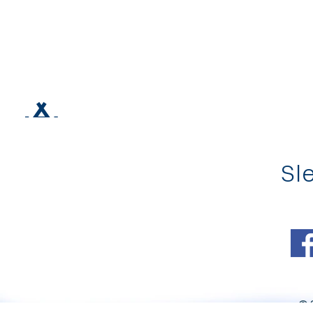
Sle
© 