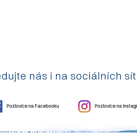
dujte nás i na sociálních sí
Pozlovice na Facebooku
Pozlovice na Insta
2026 Městys
Pozlovice
|
mestys@pozlovice.cz
|
+420 577 113 