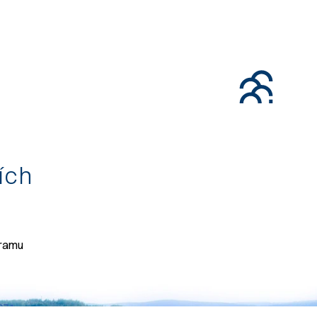
tích
gramu
071