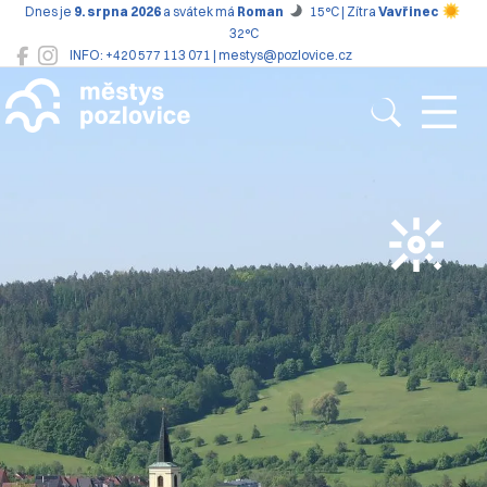
Dnes je
9. srpna 2026
a svátek má
Roman
15°C | Zítra
Vavřinec
32°C
INFO: +420 577 113 071 | mestys@pozlovice.cz
Pozlovice