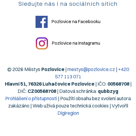
Sledujte nás i na sociálních sítích
Pozlovice na Facebooku
Pozlovice na Instagramu
© 2026 Městys
Pozlovice
|
mestys@pozlovice.cz
|
+420
577 113 071
Hlavní 51, 76326 Luhačovice Pozlovice
| IČO:
00568708
|
DIČ:
CZ00568708
| Datová schránka:
qubbzyg
Prohlášení o přístupnosti
| Použití obsahu bez svolení autora
zakázáno | Web užívá pouze technická cookies | Vytvořil
Digiregion