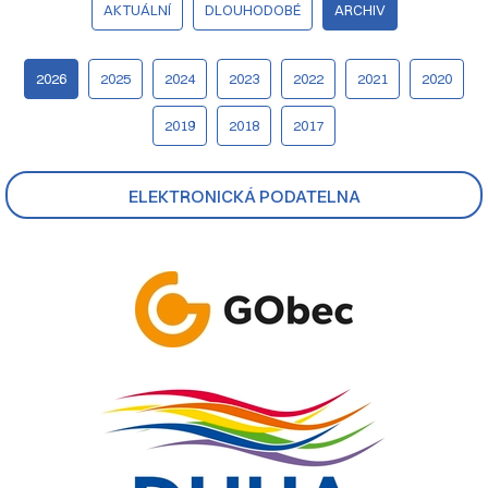
AKTUÁLNÍ
DLOUHODOBÉ
ARCHIV
2026
2025
2024
2023
2022
2021
2020
2019
2018
2017
ELEKTRONICKÁ PODATELNA