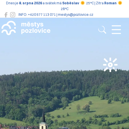
Dnes je
8. srpna 2026
a svátek má
Soběslav
25°C | Zítra
Roman
28°C
INFO: +420 577 113 071 | mestys@pozlovice.cz
Pozlovice