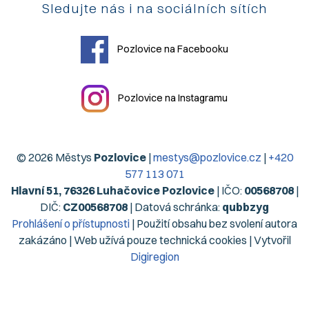
Sledujte nás i na sociálních sítích
Pozlovice na Facebooku
Pozlovice na Instagramu
© 2026 Městys
Pozlovice
|
mestys@pozlovice.cz
|
+420
577 113 071
Hlavní 51, 76326 Luhačovice Pozlovice
| IČO:
00568708
|
DIČ:
CZ00568708
| Datová schránka:
qubbzyg
Prohlášení o přístupnosti
| Použití obsahu bez svolení autora
zakázáno | Web užívá pouze technická cookies | Vytvořil
Digiregion