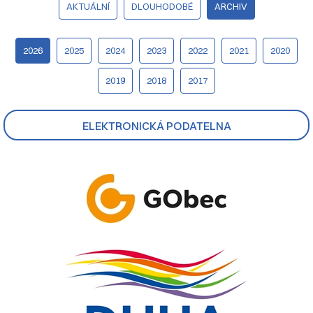
AKTUÁLNÍ
DLOUHODOBÉ
ARCHIV
2026
2025
2024
2023
2022
2021
2020
2019
2018
2017
ELEKTRONICKÁ PODATELNA