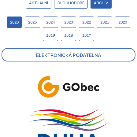
AKTUÁLNÍ
DLOUHODOBÉ
ARCHIV
2026
2025
2024
2023
2022
2021
2020
2019
2018
2017
ELEKTRONICKÁ PODATELNA