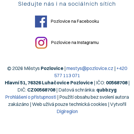
Sledujte nás i na sociálních sítích
Pozlovice na Facebooku
Pozlovice na Instagramu
© 2026 Městys
Pozlovice
|
mestys@pozlovice.cz
|
+420
577 113 071
Hlavní 51, 76326 Luhačovice Pozlovice
| IČO:
00568708
|
DIČ:
CZ00568708
| Datová schránka:
qubbzyg
Prohlášení o přístupnosti
| Použití obsahu bez svolení autora
zakázáno | Web užívá pouze technická cookies | Vytvořil
Digiregion