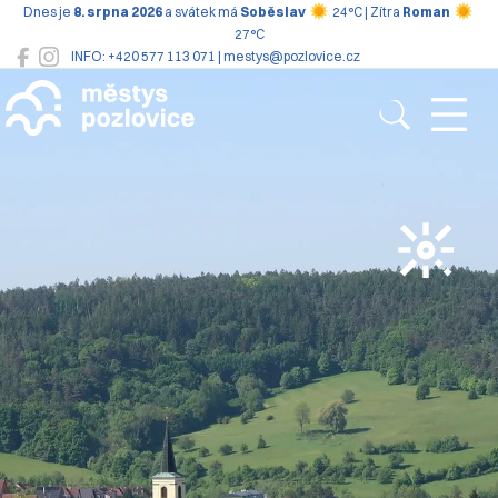
Dnes je
8. srpna 2026
a svátek má
Soběslav
24°C | Zítra
Roman
27°C
INFO: +420 577 113 071 | mestys@pozlovice.cz
Pozlovice