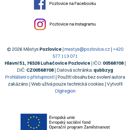
Pozlovice na Facebooku
Pozlovice na Instagramu
© 2026 Městys
Pozlovice
|
mestys@pozlovice.cz
|
+420
577 113 071
Hlavní 51, 76326 Luhačovice Pozlovice
| IČO:
00568708
|
DIČ:
CZ00568708
| Datová schránka:
qubbzyg
Prohlášení o přístupnosti
| Použití obsahu bez svolení autora
zakázáno | Web užívá pouze technická cookies | Vytvořil
Digiregion