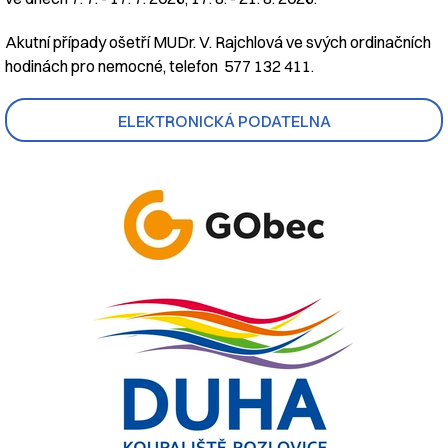
Nadpis článku
Akutní případy ošetří MUDr. V. Rajchlová ve svých ordinačních
hodinách pro nemocné, telefon 577 132 411.
ELEKTRONICKÁ PODATELNA