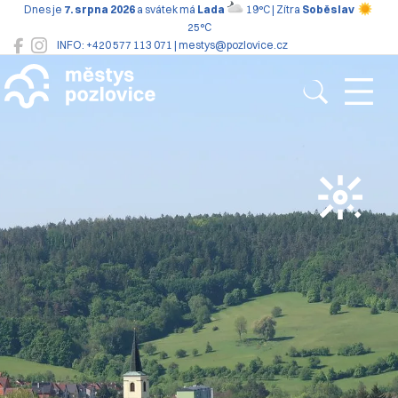
Dnes je
7. srpna 2026
a svátek má
Lada
19°C | Zítra
Soběslav
25°C
INFO: +420 577 113 071 | mestys@pozlovice.cz
Pozlovice