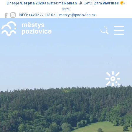
Dnes je
9. srpna 2026
a svátek má
Roman
14°C | Zítra
Vavřinec
32°C
INFO: +420 577 113 071 | mestys@pozlovice.cz
Pozlovice