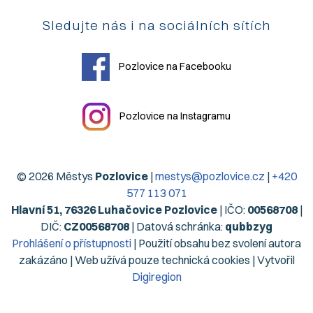
Sledujte nás i na sociálních sítích
Pozlovice na Facebooku
Pozlovice na Instagramu
© 2026 Městys
Pozlovice
|
mestys@pozlovice.cz
|
+420
577 113 071
Hlavní 51, 76326 Luhačovice Pozlovice
| IČO:
00568708
|
DIČ:
CZ00568708
| Datová schránka:
qubbzyg
Prohlášení o přístupnosti
| Použití obsahu bez svolení autora
zakázáno | Web užívá pouze technická cookies | Vytvořil
Digiregion