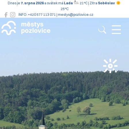
Dnes je
7. srpna 2026
a svátek má
Lada
21°C | Zítra
Soběslav
25°C
INFO: +420 577 113 071 | mestys@pozlovice.cz
Pozlovice