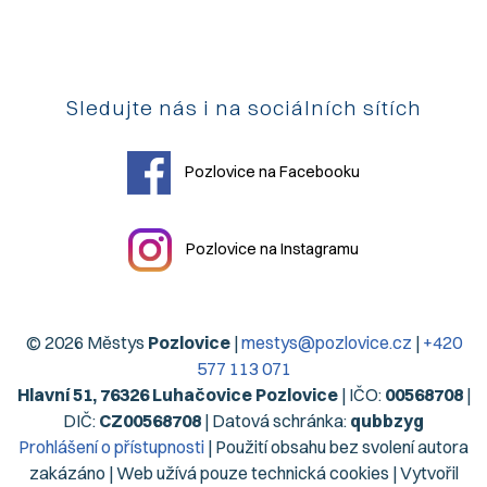
Sledujte nás i na sociálních sítích
Pozlovice na Facebooku
Pozlovice na Instagramu
© 2026 Městys
Pozlovice
|
mestys@pozlovice.cz
|
+420
577 113 071
Hlavní 51, 76326 Luhačovice Pozlovice
| IČO:
00568708
|
DIČ:
CZ00568708
| Datová schránka:
qubbzyg
Prohlášení o přístupnosti
| Použití obsahu bez svolení autora
zakázáno | Web užívá pouze technická cookies | Vytvořil