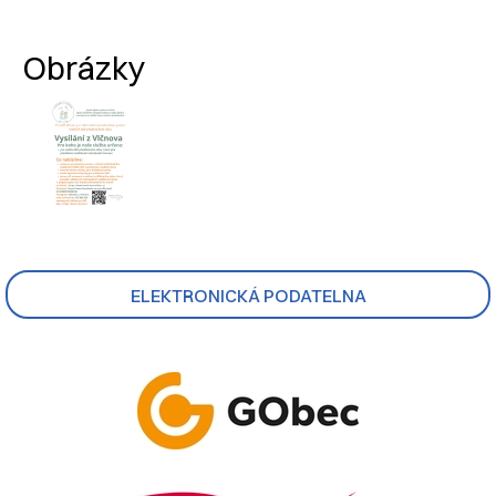
Nadpis článku
Obrázky
ELEKTRONICKÁ PODATELNA