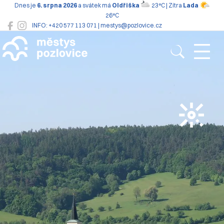
Dnes je
6. srpna 2026
a svátek má
Oldřiška
23°C | Zítra
Lada
26°C
INFO: +420 577 113 071 | mestys@pozlovice.cz
Pozlovice