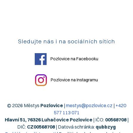
Sledujte nás i na sociálních sítích
Pozlovice na Facebooku
Pozlovice na Instagramu
© 2026 Městys
Pozlovice
|
mestys@pozlovice.cz
|
+420
577 113 071
Hlavní 51, 76326 Luhačovice Pozlovice
| IČO:
00568708
|
DIČ:
CZ00568708
| Datová schránka:
qubbzyg