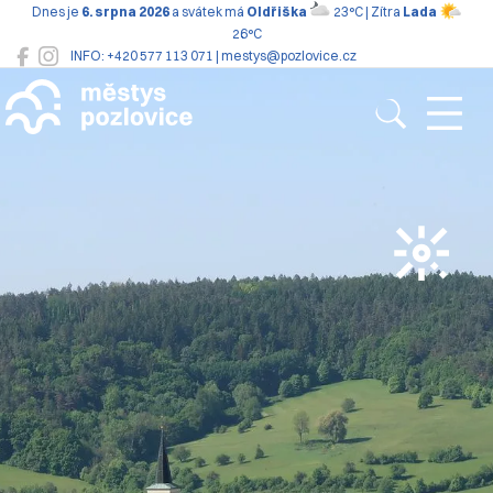
Dnes je
6. srpna 2026
a svátek má
Oldřiška
23°C | Zítra
Lada
26°C
INFO: +420 577 113 071 | mestys@pozlovice.cz
Pozlovice