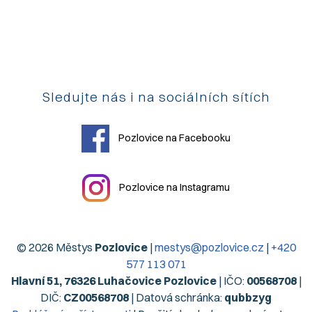
Sledujte nás i na sociálních sítích
Pozlovice na Facebooku
Pozlovice na Instagramu
© 2026 Městys
Pozlovice
|
mestys@pozlovice.cz
|
+420
577 113 071
Hlavní 51, 76326 Luhačovice Pozlovice
| IČO:
00568708
|
DIČ:
CZ00568708
| Datová schránka:
qubbzyg