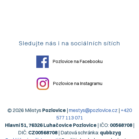
Sledujte nás i na sociálních sítích
Pozlovice na Facebooku
Pozlovice na Instagramu
© 2026 Městys
Pozlovice
|
mestys@pozlovice.cz
|
+420
577 113 071
Hlavní 51, 76326 Luhačovice Pozlovice
| IČO:
00568708
|
DIČ:
CZ00568708
| Datová schránka:
qubbzyg