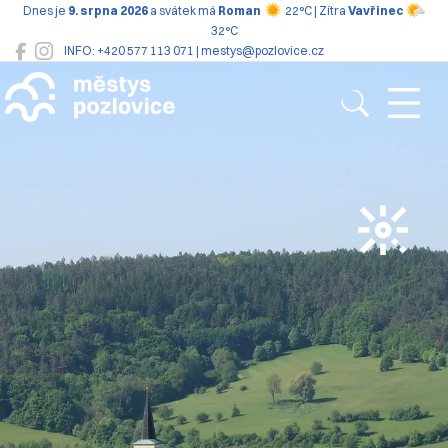
Dnes je
9. srpna 2026
a svátek má
Roman
22°C | Zítra
Vavřinec
32°C
INFO: +420 577 113 071 | mestys@pozlovice.cz
Pozlovice