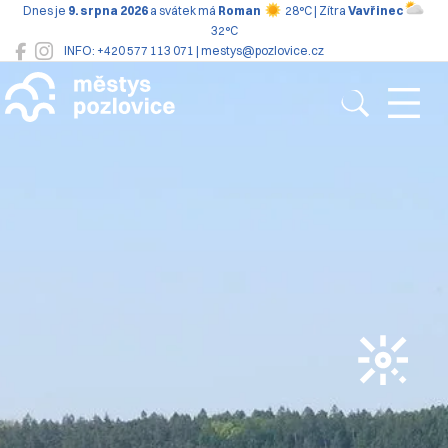
Dnes je
9. srpna 2026
a svátek má
Roman
28°C | Zítra
Vavřinec
32°C
INFO: +420 577 113 071 | mestys@pozlovice.cz
Pozlovice