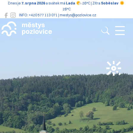
Dnes je
7. srpna 2026
a svátek má
Lada
26°C | Zítra
Soběslav
26°C
INFO: +420 577 113 071 | mestys@pozlovice.cz
Pozlovice