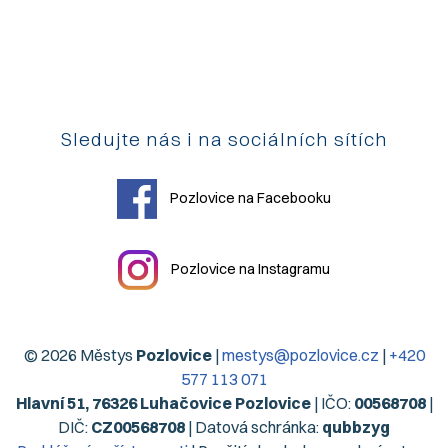
Sledujte nás i na sociálních sítích
Pozlovice na Facebooku
Pozlovice na Instagramu
© 2026 Městys
Pozlovice
|
mestys@pozlovice.cz
|
+420
577 113 071
Hlavní 51, 76326 Luhačovice Pozlovice
| IČO:
00568708
|
DIČ:
CZ00568708
| Datová schránka:
qubbzyg