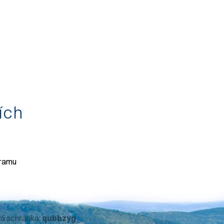
tích
gramu
071
vá schránka:
qubbzyg