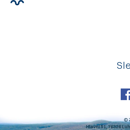
Sle
© 
Hlavní 51, 76326 Lu