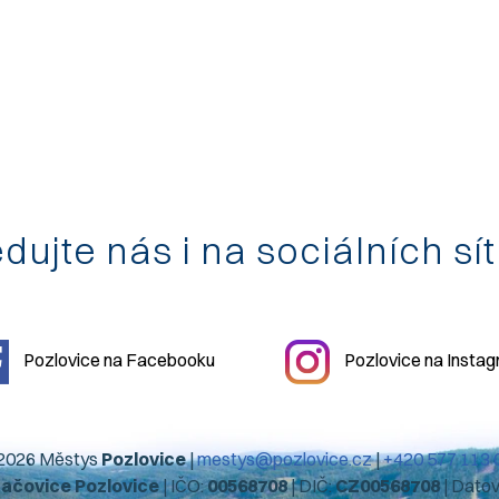
dujte nás i na sociálních sí
Pozlovice na Facebooku
Pozlovice na Insta
2026 Městys
Pozlovice
|
mestys@pozlovice.cz
|
+420 577 113 
hačovice Pozlovice
| IČO:
00568708
| DIČ:
CZ00568708
| Dato