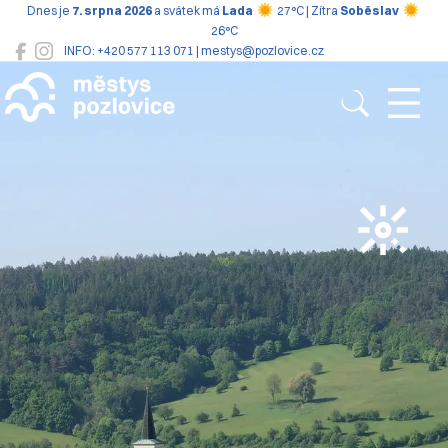
Dnes je
7. srpna 2026
a svátek má
Lada
27°C | Zítra
Soběslav
26°C
INFO: +420 577 113 071 | mestys@pozlovice.cz
Pozlovice