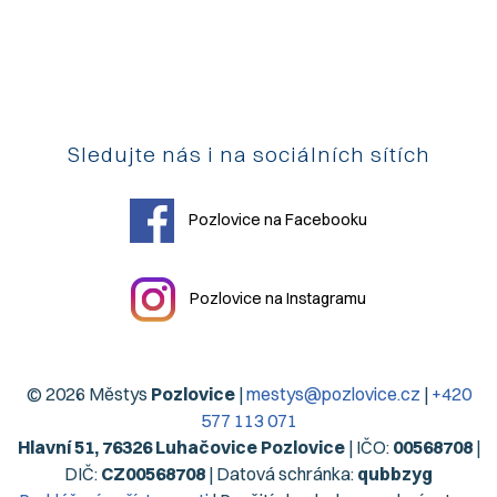
Sledujte nás i na sociálních sítích
Pozlovice na Facebooku
Pozlovice na Instagramu
© 2026 Městys
Pozlovice
|
mestys@pozlovice.cz
|
+420
577 113 071
Hlavní 51, 76326 Luhačovice Pozlovice
| IČO:
00568708
|
DIČ:
CZ00568708
| Datová schránka:
qubbzyg