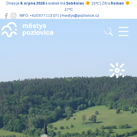
Dnes je
8. srpna 2026
a svátek má
Soběslav
25°C | Zítra
Roman
27°C
INFO: +420 577 113 071 | mestys@pozlovice.cz
Pozlovice