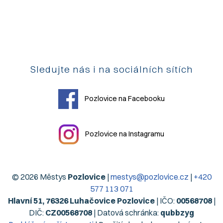
Sledujte nás i na sociálních sítích
Pozlovice na Facebooku
Pozlovice na Instagramu
© 2026 Městys
Pozlovice
|
mestys@pozlovice.cz
|
+420
577 113 071
Hlavní 51, 76326 Luhačovice Pozlovice
| IČO:
00568708
|
DIČ:
CZ00568708
| Datová schránka:
qubbzyg