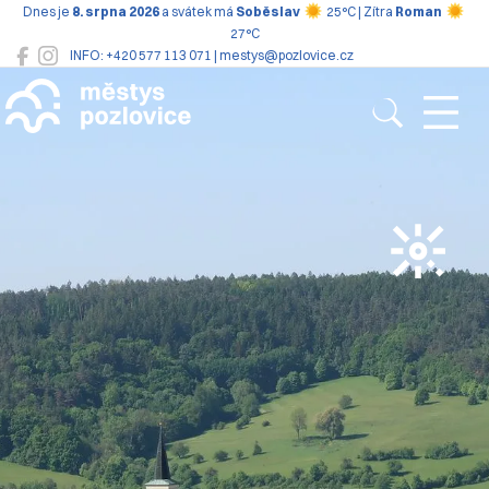
Dnes je
8. srpna 2026
a svátek má
Soběslav
25°C | Zítra
Roman
27°C
INFO: +420 577 113 071 | mestys@pozlovice.cz
Pozlovice