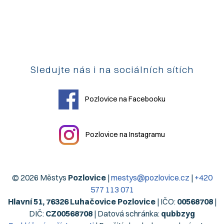
Sledujte nás i na sociálních sítích
Pozlovice na Facebooku
Pozlovice na Instagramu
© 2026 Městys
Pozlovice
|
mestys@pozlovice.cz
|
+420
577 113 071
Hlavní 51, 76326 Luhačovice Pozlovice
| IČO:
00568708
|
DIČ:
CZ00568708
| Datová schránka:
qubbzyg