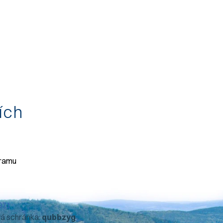
tích
gramu
071
vá schránka:
qubbzyg