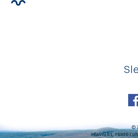
Sle
© 
Hlavní 51, 76326 Lu