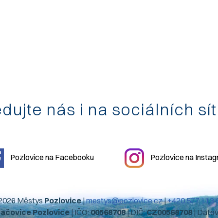
dujte nás i na sociálních sí
Pozlovice na Facebooku
Pozlovice na Insta
2026 Městys
Pozlovice
|
mestys@pozlovice.cz
|
+420 577 113 
hačovice Pozlovice
| IČO:
00568708
| DIČ:
CZ00568708
| Dato