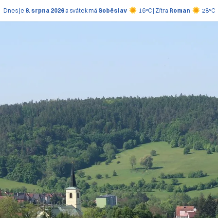
Dnes je
8. srpna 2026
a svátek má
Soběslav
16°C | Zítra
Roman
28°C