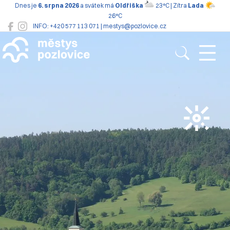
Dnes je
6. srpna 2026
a svátek má
Oldřiška
23°C | Zítra
Lada
26°C
INFO: +420 577 113 071 | mestys@pozlovice.cz
Pozlovice