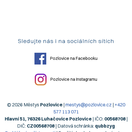
Sledujte nás i na sociálních sítích
Pozlovice na Facebooku
Pozlovice na Instagramu
© 2026 Městys
Pozlovice
|
mestys@pozlovice.cz
|
+420
577 113 071
Hlavní 51, 76326 Luhačovice Pozlovice
| IČO:
00568708
|
DIČ:
CZ00568708
| Datová schránka:
qubbzyg