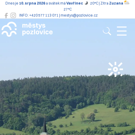
Dnes je
10. srpna 2026
a svátek má
Vavřinec
20°C | Zítra
Zuzana
27°C
INFO: +420 577 113 071 | mestys@pozlovice.cz
Pozlovice