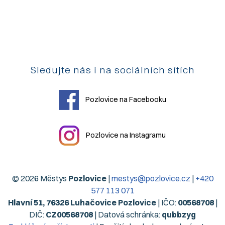
Sledujte nás i na sociálních sítích
Pozlovice na Facebooku
Pozlovice na Instagramu
© 2026 Městys
Pozlovice
|
mestys@pozlovice.cz
|
+420
577 113 071
Hlavní 51, 76326 Luhačovice Pozlovice
| IČO:
00568708
|
DIČ:
CZ00568708
| Datová schránka:
qubbzyg