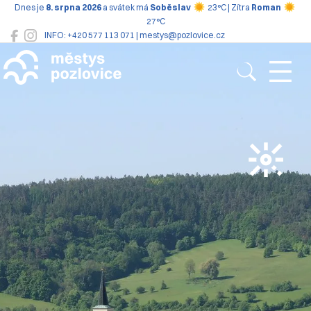
Dnes je
8. srpna 2026
a svátek má
Soběslav
23°C | Zítra
Roman
27°C
INFO: +420 577 113 071 | mestys@pozlovice.cz
Pozlovice