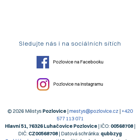
Sledujte nás i na sociálních sítích
Pozlovice na Facebooku
Pozlovice na Instagramu
© 2026 Městys
Pozlovice
|
mestys@pozlovice.cz
|
+420
577 113 071
Hlavní 51, 76326 Luhačovice Pozlovice
| IČO:
00568708
|
DIČ:
CZ00568708
| Datová schránka:
qubbzyg