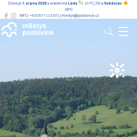
Dnes je
7. srpna 2026
a svátek má
Lada
21°C | Zítra
Soběslav
26°C
INFO: +420 577 113 071 | mestys@pozlovice.cz
Pozlovice