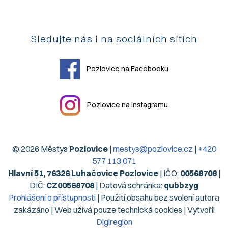
Sledujte nás i na sociálních sítích
Pozlovice na Facebooku
Pozlovice na Instagramu
© 2026 Městys
Pozlovice
|
mestys@pozlovice.cz
|
+420
577 113 071
Hlavní 51, 76326 Luhačovice Pozlovice
| IČO:
00568708
|
DIČ:
CZ00568708
| Datová schránka:
qubbzyg
Prohlášení o přístupnosti
| Použití obsahu bez svolení autora
zakázáno | Web užívá pouze technická cookies | Vytvořil
Digiregion