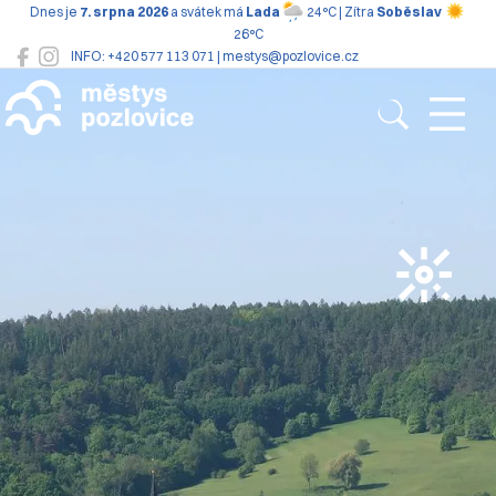
Dnes je
7. srpna 2026
a svátek má
Lada
24°C | Zítra
Soběslav
26°C
INFO: +420 577 113 071 | mestys@pozlovice.cz
Pozlovice