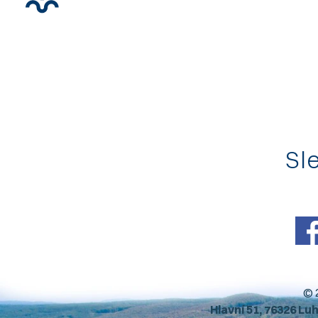
Sle
© 
Hlavní 51, 76326 Lu