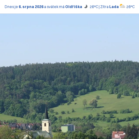
Dnes je
6. srpna 2026
a svátek má
Oldřiška
26°C | Zítra
Lada
26°C