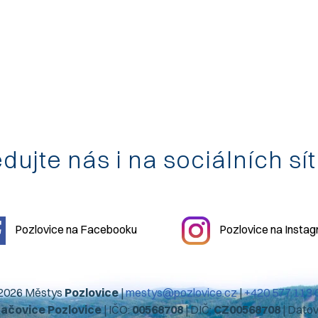
dujte nás i na sociálních sí
Pozlovice na Facebooku
Pozlovice na Insta
2026 Městys
Pozlovice
|
mestys@pozlovice.cz
|
+420 577 113 
hačovice Pozlovice
| IČO:
00568708
| DIČ:
CZ00568708
| Dato