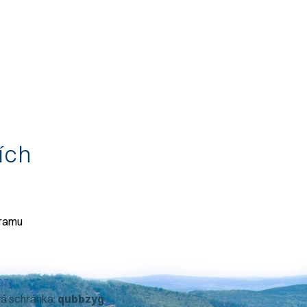
tích
gramu
071
vá schránka:
qubbzyg