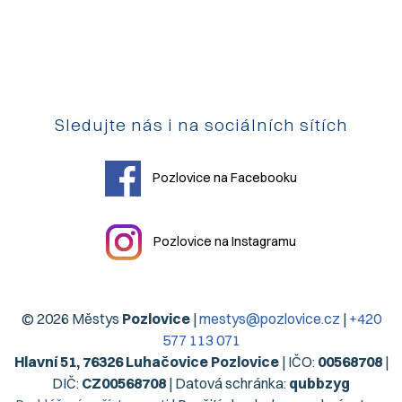
Sledujte nás i na sociálních sítích
Pozlovice na Facebooku
Pozlovice na Instagramu
© 2026 Městys
Pozlovice
|
mestys@pozlovice.cz
|
+420
577 113 071
Hlavní 51, 76326 Luhačovice Pozlovice
| IČO:
00568708
|
DIČ:
CZ00568708
| Datová schránka:
qubbzyg