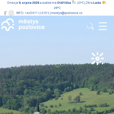
Dnes je
6. srpna 2026
a svátek má
Oldřiška
23°C | Zítra
Lada
26°C
INFO: +420 577 113 071 | mestys@pozlovice.cz
Pozlovice