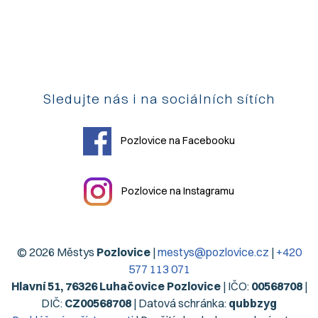
Sledujte nás i na sociálních sítích
Pozlovice na Facebooku
Pozlovice na Instagramu
© 2026 Městys
Pozlovice
|
mestys@pozlovice.cz
|
+420
577 113 071
Hlavní 51, 76326 Luhačovice Pozlovice
| IČO:
00568708
|
DIČ:
CZ00568708
| Datová schránka:
qubbzyg