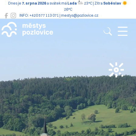
Dnes je
7. srpna 2026
a svátek má
Lada
23°C | Zítra
Soběslav
26°C
INFO: +420 577 113 071 | mestys@pozlovice.cz
Pozlovice