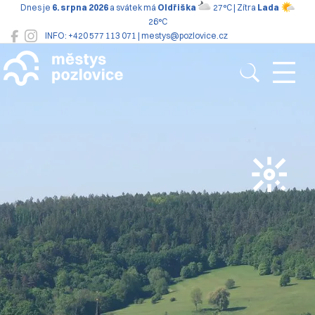
Dnes je
6. srpna 2026
a svátek má
Oldřiška
27°C | Zítra
Lada
26°C
INFO: +420 577 113 071 | mestys@pozlovice.cz
Pozlovice