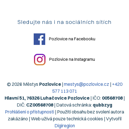
Sledujte nás i na sociálních sítích
Pozlovice na Facebooku
Pozlovice na Instagramu
© 2026 Městys
Pozlovice
|
mestys@pozlovice.cz
|
+420
577 113 071
Hlavní 51, 76326 Luhačovice Pozlovice
| IČO:
00568708
|
DIČ:
CZ00568708
| Datová schránka:
qubbzyg
Prohlášení o přístupnosti
| Použití obsahu bez svolení autora
zakázáno | Web užívá pouze technická cookies | Vytvořil
Digiregion