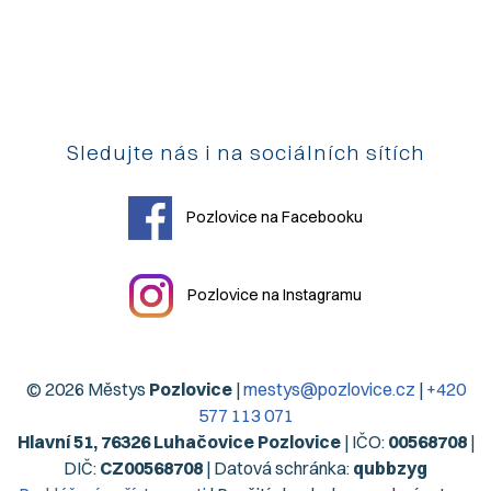
Sledujte nás i na sociálních sítích
Pozlovice na Facebooku
Pozlovice na Instagramu
© 2026 Městys
Pozlovice
|
mestys@pozlovice.cz
|
+420
577 113 071
Hlavní 51, 76326 Luhačovice Pozlovice
| IČO:
00568708
|
DIČ:
CZ00568708
| Datová schránka:
qubbzyg