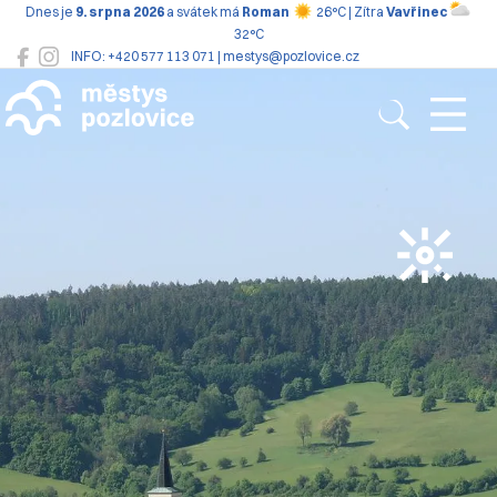
Dnes je
9. srpna 2026
a svátek má
Roman
26°C | Zítra
Vavřinec
32°C
INFO: +420 577 113 071 | mestys@pozlovice.cz
Pozlovice