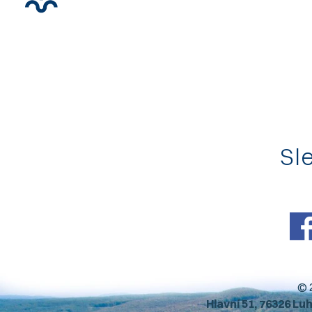
Sle
© 
Hlavní 51, 76326 Lu