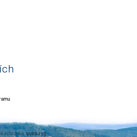
tích
gramu
071
vá schránka:
qubbzyg