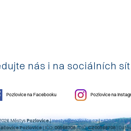
dujte nás i na sociálních sí
Pozlovice na Facebooku
Pozlovice na Insta
2026 Městys
Pozlovice
|
mestys@pozlovice.cz
|
+420 577 113 
hačovice Pozlovice
| IČO:
00568708
| DIČ:
CZ00568708
| Dato