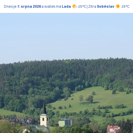
Dnes je
7. srpna 2026
a svátek má
Lada
25°C | Zítra
Soběslav
25°C