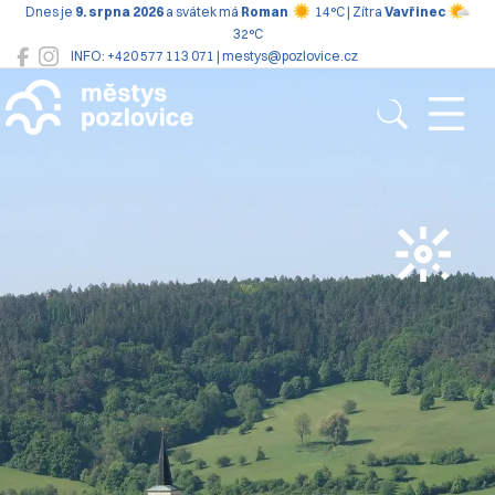
Dnes je
9. srpna 2026
a svátek má
Roman
14°C | Zítra
Vavřinec
32°C
INFO: +420 577 113 071 | mestys@pozlovice.cz
Pozlovice