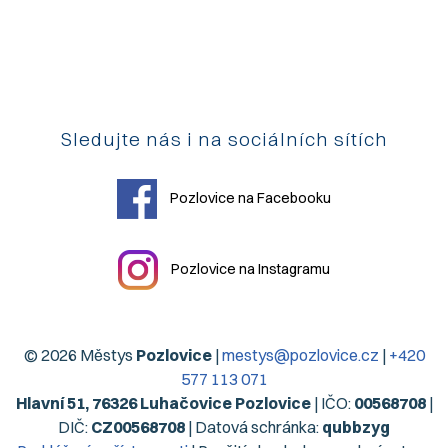
Sledujte nás i na sociálních sítích
Pozlovice na Facebooku
Pozlovice na Instagramu
© 2026 Městys
Pozlovice
|
mestys@pozlovice.cz
|
+420
577 113 071
Hlavní 51, 76326 Luhačovice Pozlovice
| IČO:
00568708
|
DIČ:
CZ00568708
| Datová schránka:
qubbzyg