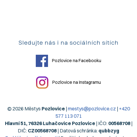
Sledujte nás i na sociálních sítích
Pozlovice na Facebooku
Pozlovice na Instagramu
© 2026 Městys
Pozlovice
|
mestys@pozlovice.cz
|
+420
577 113 071
Hlavní 51, 76326 Luhačovice Pozlovice
| IČO:
00568708
|
DIČ:
CZ00568708
| Datová schránka:
qubbzyg