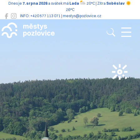
Dnes je
7. srpna 2026
a svátek má
Lada
20°C | Zítra
Soběslav
26°C
INFO: +420 577 113 071 | mestys@pozlovice.cz
Pozlovice