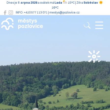
Dnes je
7. srpna 2026
a svátek má
Lada
23°C | Zítra
Soběslav
26°C
INFO: +420 577 113 071 | mestys@pozlovice.cz
Pozlovice