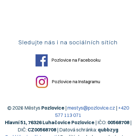
Sledujte nás i na sociálních sítích
Pozlovice na Facebooku
Pozlovice na Instagramu
© 2026 Městys
Pozlovice
|
mestys@pozlovice.cz
|
+420
577 113 071
Hlavní 51, 76326 Luhačovice Pozlovice
| IČO:
00568708
|
DIČ:
CZ00568708
| Datová schránka:
qubbzyg