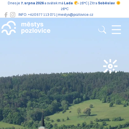
Dnes je
7. srpna 2026
a svátek má
Lada
26°C | Zítra
Soběslav
26°C
INFO: +420 577 113 071 | mestys@pozlovice.cz
Pozlovice