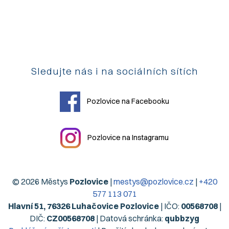
Sledujte nás i na sociálních sítích
Pozlovice na Facebooku
Pozlovice na Instagramu
© 2026 Městys
Pozlovice
|
mestys@pozlovice.cz
|
+420
577 113 071
Hlavní 51, 76326 Luhačovice Pozlovice
| IČO:
00568708
|
DIČ:
CZ00568708
| Datová schránka:
qubbzyg