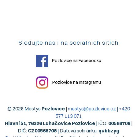
Sledujte nás i na sociálních sítích
Pozlovice na Facebooku
Pozlovice na Instagramu
© 2026 Městys
Pozlovice
|
mestys@pozlovice.cz
|
+420
577 113 071
Hlavní 51, 76326 Luhačovice Pozlovice
| IČO:
00568708
|
DIČ:
CZ00568708
| Datová schránka:
qubbzyg