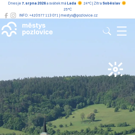
Dnes je
7. srpna 2026
a svátek má
Lada
24°C | Zítra
Soběslav
25°C
INFO: +420 577 113 071 | mestys@pozlovice.cz
Pozlovice