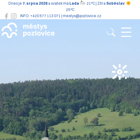
Dnes je
7. srpna 2026
a svátek má
Lada
21°C | Zítra
Soběslav
25°C
INFO: +420 577 113 071 | mestys@pozlovice.cz
Pozlovice