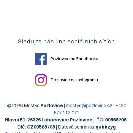
Sledujte nás i na sociálních sítích
Pozlovice na Facebooku
Pozlovice na Instagramu
© 2026 Městys
Pozlovice
|
mestys@pozlovice.cz
|
+420
577 113 071
Hlavní 51, 76326 Luhačovice Pozlovice
| IČO:
00568708
|
DIČ:
CZ00568708
| Datová schránka:
qubbzyg