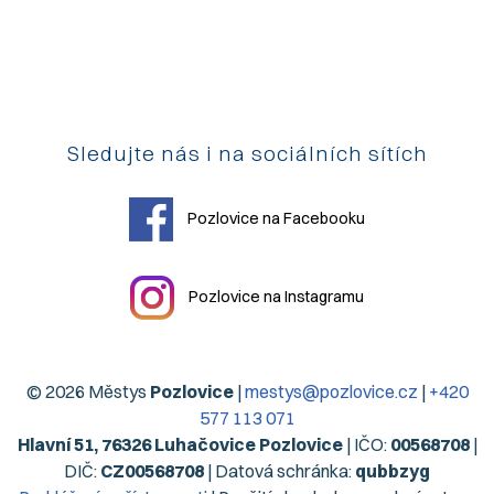
Sledujte nás i na sociálních sítích
Pozlovice na Facebooku
Pozlovice na Instagramu
© 2026 Městys
Pozlovice
|
mestys@pozlovice.cz
|
+420
577 113 071
Hlavní 51, 76326 Luhačovice Pozlovice
| IČO:
00568708
|
DIČ:
CZ00568708
| Datová schránka:
qubbzyg