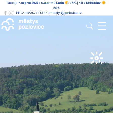
Dnes je
7. srpna 2026
a svátek má
Lada
26°C | Zítra
Soběslav
26°C
INFO: +420 577 113 071 | mestys@pozlovice.cz
Pozlovice