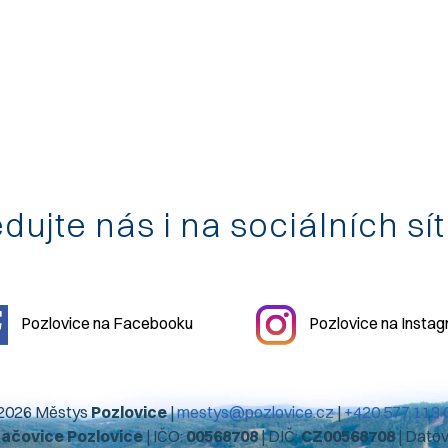
dujte nás i na sociálních sí
Pozlovice na Facebooku
Pozlovice na Insta
2026 Městys
Pozlovice
|
mestys@pozlovice.cz
|
+420 577 113 
hačovice Pozlovice
| IČO:
00568708
| DIČ:
CZ00568708
| Dato