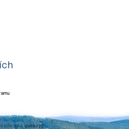
tích
gramu
071
vá schránka:
qubbzyg