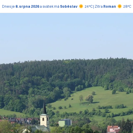
Dnes je
8. srpna 2026
a svátek má
Soběslav
24°C | Zítra
Roman
28°C