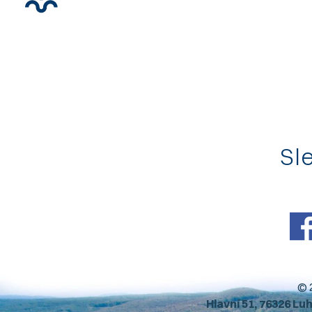
Sle
© 
Hlavní 51, 76326 Lu