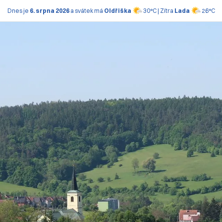
Dnes je
6. srpna 2026
a svátek má
Oldřiška
30°C | Zítra
Lada
26°C