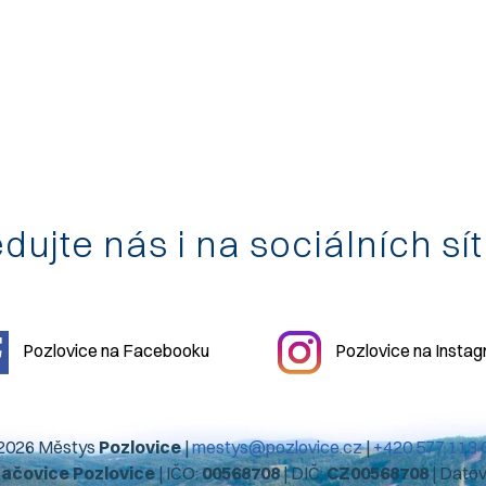
dujte nás i na sociálních sí
Pozlovice na Facebooku
Pozlovice na Insta
2026 Městys
Pozlovice
|
mestys@pozlovice.cz
|
+420 577 113 
hačovice Pozlovice
| IČO:
00568708
| DIČ:
CZ00568708
| Dato