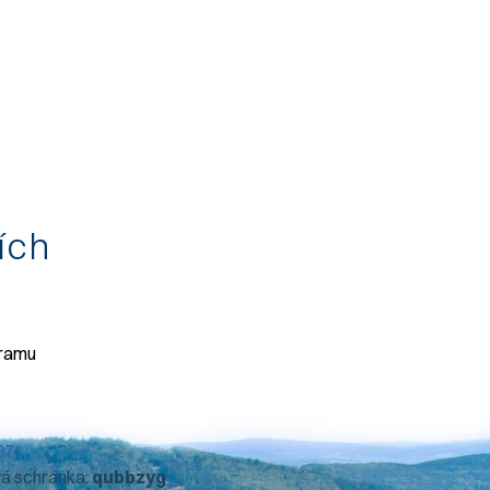
tích
gramu
071
vá schránka:
qubbzyg