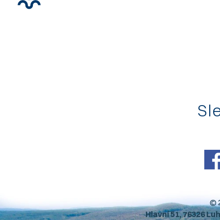
Sle
© 
Hlavní 51, 76326 Lu