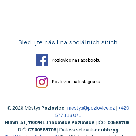
Sledujte nás i na sociálních sítích
Pozlovice na Facebooku
Pozlovice na Instagramu
© 2026 Městys
Pozlovice
|
mestys@pozlovice.cz
|
+420
577 113 071
Hlavní 51, 76326 Luhačovice Pozlovice
| IČO:
00568708
|
DIČ:
CZ00568708
| Datová schránka:
qubbzyg