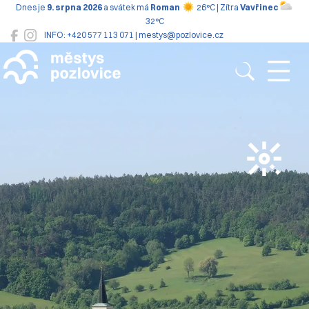
Dnes je
9. srpna 2026
a svátek má
Roman
26°C | Zítra
Vavřinec
32°C
INFO: +420 577 113 071 | mestys@pozlovice.cz
Pozlovice