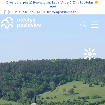
Dnes je
7. srpna 2026
a svátek má
Lada
22°C | Zítra
Soběslav
25°C
INFO: +420 577 113 071 | mestys@pozlovice.cz
Pozlovice