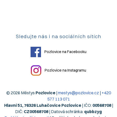
Sledujte nás i na sociálních sítích
Pozlovice na Facebooku
Pozlovice na Instagramu
© 2026 Městys
Pozlovice
|
mestys@pozlovice.cz
|
+420
577 113 071
Hlavní 51, 76326 Luhačovice Pozlovice
| IČO:
00568708
|
DIČ:
CZ00568708
| Datová schránka:
qubbzyg