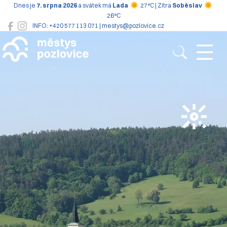
Dnes je
7. srpna 2026
a svátek má
Lada
27°C | Zítra
Soběslav
26°C
INFO: +420 577 113 071 | mestys@pozlovice.cz
Pozlovice