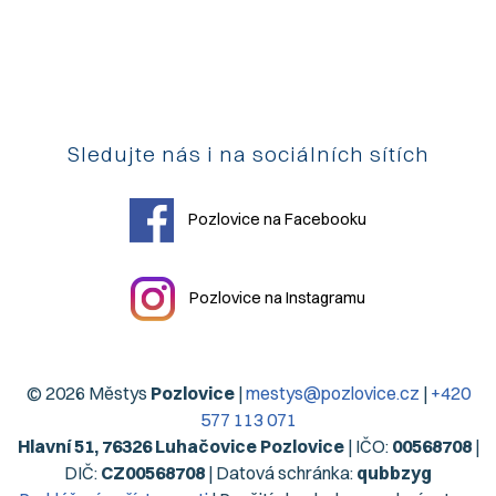
Sledujte nás i na sociálních sítích
Pozlovice na Facebooku
Pozlovice na Instagramu
© 2026 Městys
Pozlovice
|
mestys@pozlovice.cz
|
+420
577 113 071
Hlavní 51, 76326 Luhačovice Pozlovice
| IČO:
00568708
|
DIČ:
CZ00568708
| Datová schránka:
qubbzyg