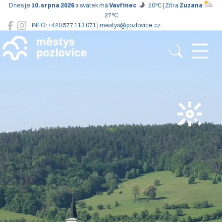
Dnes je
10. srpna 2026
a svátek má
Vavřinec
20°C | Zítra
Zuzana
27°C
INFO: +420 577 113 071 | mestys@pozlovice.cz
Pozlovice