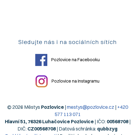
Sledujte nás i na sociálních sítích
Pozlovice na Facebooku
Pozlovice na Instagramu
© 2026 Městys
Pozlovice
|
mestys@pozlovice.cz
|
+420
577 113 071
Hlavní 51, 76326 Luhačovice Pozlovice
| IČO:
00568708
|
DIČ:
CZ00568708
| Datová schránka:
qubbzyg