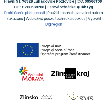
Hlavní 51, 76326 Luhačovice Pozlovice
| IČO:
00568708
|
DIČ:
CZ00568708
| Datová schránka:
qubbzyg
Prohlášení o přístupnosti
| Použití obsahu bez svolení autora
zakázáno | Web užívá pouze technická cookies | Vytvořil
Digiregion