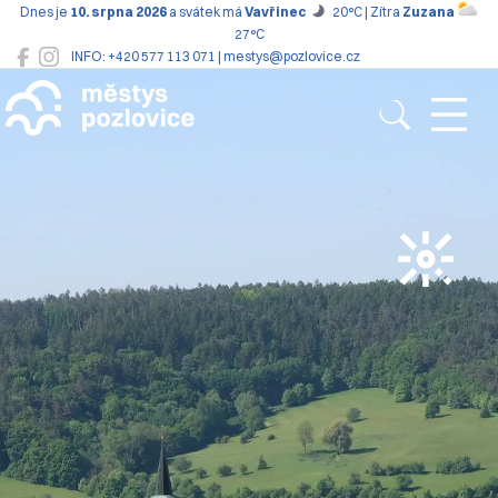
Dnes je
10. srpna 2026
a svátek má
Vavřinec
20°C | Zítra
Zuzana
27°C
INFO: +420 577 113 071 | mestys@pozlovice.cz
Pozlovice