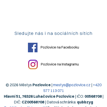
Sledujte nás i na sociálních sítích
Pozlovice na Facebooku
Pozlovice na Instagramu
© 2026 Městys
Pozlovice
|
mestys@pozlovice.cz
|
+420
577 113 071
Hlavní 51, 76326 Luhačovice Pozlovice
| IČO:
00568708
|
DIČ:
CZ00568708
| Datová schránka:
qubbzyg