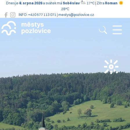
Dnes je
8. srpna 2026
a svátek má
Soběslav
17°C | Zítra
Roman
28°C
INFO: +420 577 113 071 | mestys@pozlovice.cz
Pozlovice